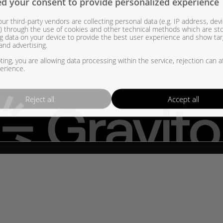
d your consent to provide personalized experience
ur third-party vendors are collecting personal data (e.g. IP address, dev
eys
Ohjeet
er) through the use of cookies and other technical methods which are st
g data on your device to provide the best user experience and show ta
ti(at)professionalmotor.fi
Takuuehdot
and advertising.
20 730 5440 / 017 581 0830
Toimitusehdot
ing, you are allowing data processing within the service, rejection can a
sApp: 0400 271 555
Palautusehdot
erience.
book:
Professional Motor
Tietosuojaseloste
nnus: 0493997-1
Käyttöehdot
Reject all
Accept all