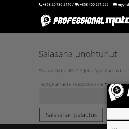
+358 20 730 5440
/ 💬:
+358 400 271 555
myynti
Salasana unohtunut
Etkö voi käyttää tiliäsi? Kirjoita käyttäjätunnus ta
Vaaditaan
Käyttäjätunnus tai sähköpostiosoite
*
Salasanan palautus