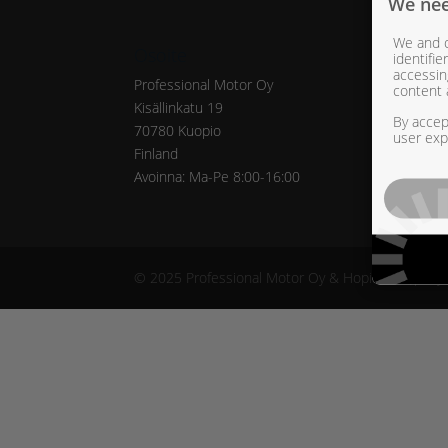
We nee
We and o
Osoite
Yht
identifi
accessin
Professional Motor Oy
myyn
content 
Kisällinkatu 19
p. 0
By accept
70780 Kuopio
What
user exp
Finland
Face
Avoinna: Ma-Pe 8:00-16:00
Y-tu
© 2025 Professional Motor Oy & Hopia Group Oy