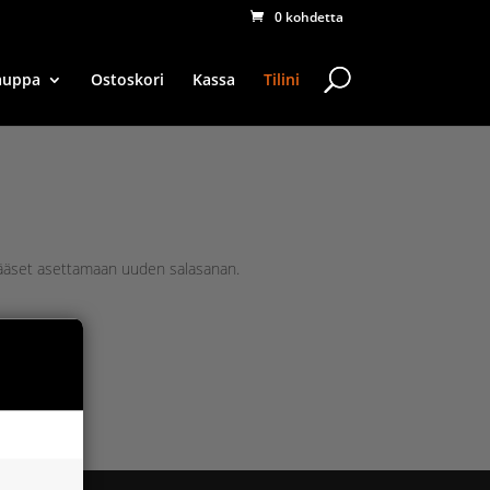
0 kohdetta
auppa
Ostoskori
Kassa
Tilini
la pääset asettamaan uuden salasanan.