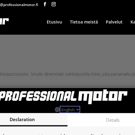
@professionalmotor.fi
Etusivu
Tietoa meistä
Palvelut
K
i sähköpostiosoite. Sinulle lähetetään sähköpostilla linkki, jota painamal
Declaration
Details