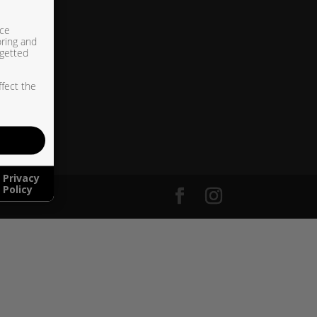
ice
oring and
rgetted
ffect the
Privacy
Policy