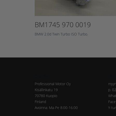
BM1745 970 0019
BMW 2.0d Twin Turbo ISO Turbo.
Osoite
Yht
Professional Motor Oy
myyn
Kisällinkatu 19
p. 0
70780 Kuopio
What
Finland
Face
Avoinna: Ma-Pe 8:00-16:00
Y-tu