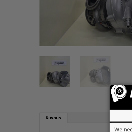
Kuvaus
We nee