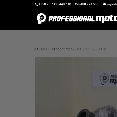
+358 20 730 5440
/ 💬:
+358 400 271 555
myynti
Etusivu
/
Turboahtimet
/ BM1273 970 0018