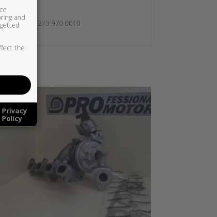
ice
oring and
739700010, 1273 970 0010
rgetted
ffect the
Privacy
Policy