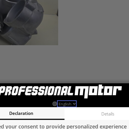
Declaration
Details
d your consent to provide personalized experience