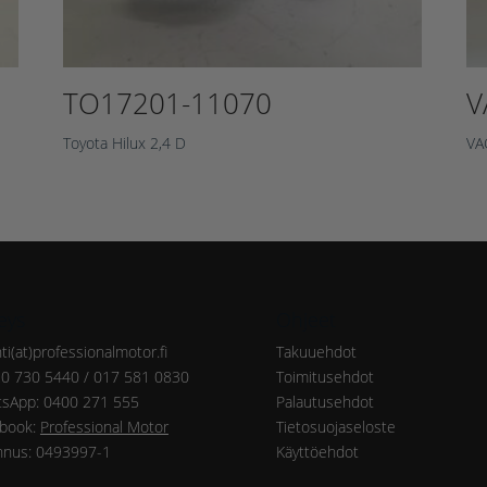
TO17201-11070
V
Toyota Hilux 2,4 D
VA
eys
Ohjeet
ti(at)professionalmotor.fi
Takuuehdot
20 730 5440 / 017 581 0830
Toimitusehdot
sApp: 0400 271 555
Palautusehdot
book:
Professional Motor
Tietosuojaseloste
nnus: 0493997-1
Käyttöehdot