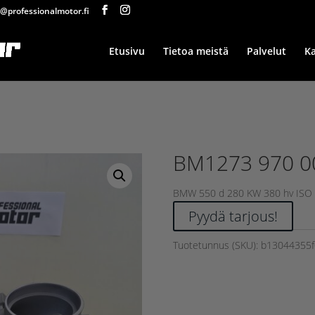
@professionalmotor.fi
Etusivu
Tietoa meistä
Palvelut
K
BM1273 970 0
BMW 550 d 280 KW 380 hv ISO 
Pyydä tarjous!
Tuotetunnus (SKU):
b13044355f