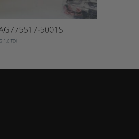
AG775517-5001S
G 1.6 TDI