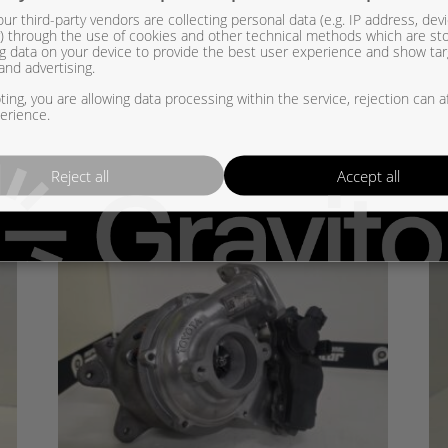
ur third-party vendors are collecting personal data (e.g. IP address, dev
er) through the use of cookies and other technical methods which are st
 isoin turbo – OEM: – 11658516123, 11658516124, 11658516125, 12
g data on your device to provide the best user experience and show ta
and advertising.
ing, you are allowing data processing within the service, rejection can a
erience.
Reject all
Accept all