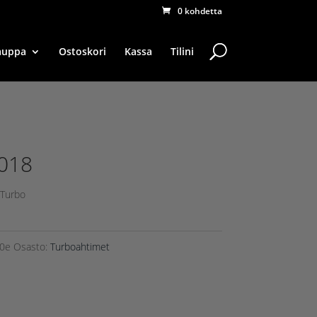
0 kohdetta
auppa
Ostoskori
Kassa
Tilini
018
Turbo
0e
Osasto:
Turboahtimet