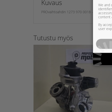
Kuvaus
We and o
identifi
PROvaihtoahdin 1273 970 0018 – BMW 550 d
accessin
content 
By accept
user exp
Tutustu myös