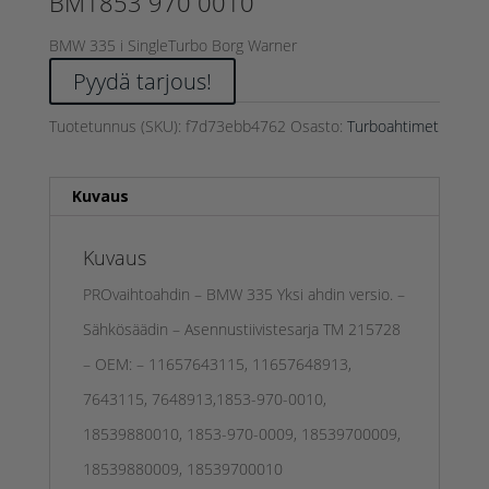
BM1853 970 0010
BMW 335 i SingleTurbo Borg Warner
Pyydä tarjous!
Tuotetunnus (SKU):
f7d73ebb4762
Osasto:
Turboahtimet
Kuvaus
Kuvaus
PROvaihtoahdin – BMW 335 Yksi ahdin versio. –
Sähkösäädin – Asennustiivistesarja TM 215728
– OEM: – 11657643115, 11657648913,
7643115, 7648913,1853-970-0010,
18539880010, 1853-970-0009, 18539700009,
18539880009, 18539700010