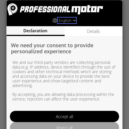
RE821942-0002
Renault/Opel 1,6 dCi Twin Turbo
Declaration
Details
We need your consent to provide
personalized experience
We and our third-party vendors are collecting personal
data (e.g. IP address, device identifier) through the use of
cookies and other technical methods which are storing
and accessing data on your device to provide the best
user experience and show targetted content and
advertising.
By accepting, you are allowing data processing within the
service, rejection can affect the user experience.
Accept all
Reject all