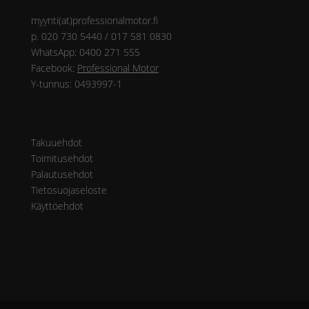
Yhteys
myynti(at)professionalmotor.fi
p. 020 730 5440 / 017 581 0830
WhatsApp: 0400 271 555
Facebook:
Professional Motor
Y-tunnus: 0493997-1
Ohjeet
Takuuehdot
Toimitusehdot
Palautusehdot
Tietosuojaseloste
Käyttöehdot