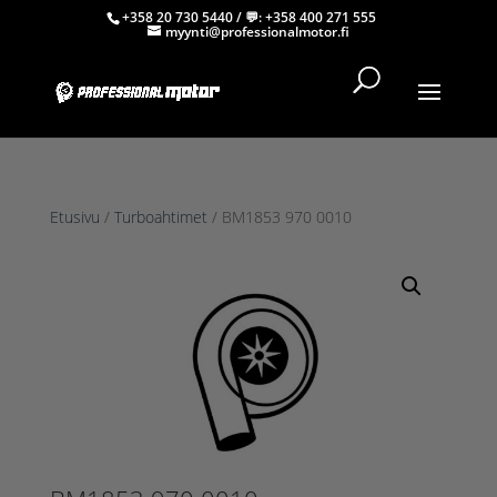
+358 20 730 5440
/ 💬:
+358 400 271 555
myynti@professionalmotor.fi
Etusivu
/
Turboahtimet
/ BM1853 970 0010