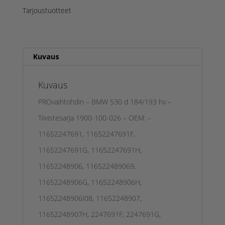
Tarjoustuotteet
Kuvaus
Kuvaus
PROvaihtohdin – BMW 530 d 184/193 hv –
Tiivistesarja 1900-100-026 – OEM: –
11652247691, 11652247691F,
11652247691G, 11652247691H,
11652248906, 116522489069,
11652248906G, 11652248906H,
11652248906I08, 11652248907,
11652248907H, 2247691F, 2247691G,