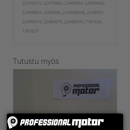
2247691H, 2247906H, 22489069, 2248906G,
2248906H, 2248906I, 2248906I08, 2248907,
2248907.9, 22489079, 2248907H, 7787626,
7787627
Tutustu myös