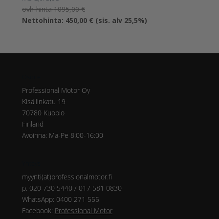
Alkuperäinen
ovh-hinta
1095,00
€
hinta
Nykyinen
Nettohinta:
450,00
€
(sis. alv 25,5%)
oli:
hinta
1095,00 €.
on:
450,00 €.
Osoite
Professional Motor Oy
Kisällinkatu 19
70780 Kuopio
Finland
Avoinna: Ma-Pe 8:00-16:00
Yhteys
myynti(at)professionalmotor.fi
p. 020 730 5440 / 017 581 0830
WhatsApp: 0400 271 555
Facebook:
Professional Motor