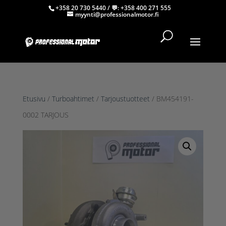
+358 20 730 5440
/ 💬:
+358 400 271 555
myynti@professionalmotor.fi
Etusivu
/
Turboahtimet
/
Tarjoustuotteet
/ BM454191-
0002 TARJOUS