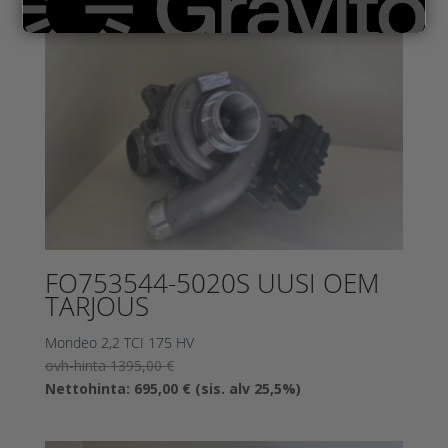
FO753544-5020S UUSI OEM
TARJOUS
Mondeo 2,2 TCI 175 HV
Alkuperäinen
ovh-hinta
1395,00
€
hinta
Nykyinen
Nettohinta:
695,00
€
(sis. alv 25,5%)
oli:
hinta
1395,00 €.
on: