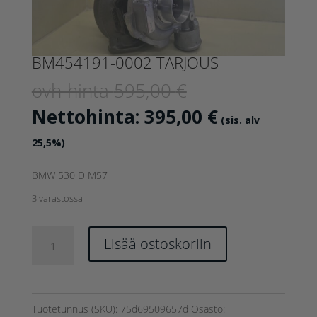
BM454191-0002 TARJOUS
Alkuperäinen
ovh-hinta
595,00
€
hinta
Nykyinen
Nettohinta:
395,00
€
(sis. alv
oli:
hinta
25,5%)
595,00 €.
on:
BMW 530 D M57
395,00 €.
3 varastossa
BM454191-
Lisää ostoskoriin
0002
TARJOUS
määrä
Tuotetunnus (SKU):
75d69509657d
Osasto: