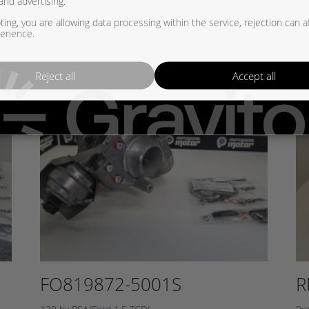
and advertising.
ing, you are allowing data processing within the service, rejection can a
erience.
Reject all
Accept all
FO819872-5001S
R