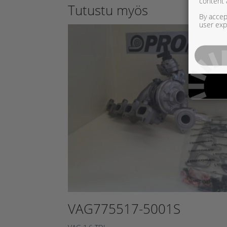
content 
Tutustu myös
By accept
user exp
VAG775517-5001S