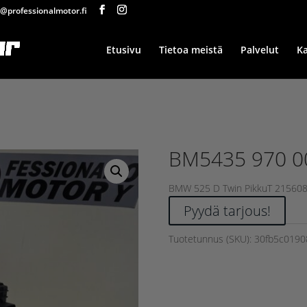
@professionalmotor.fi
Etusivu
Tietoa meistä
Palvelut
K
BM5435 970 0
BMW 525 D Twin PikkuT 215608
Pyydä tarjous!
Tuotetunnus (SKU):
30fb5c0190