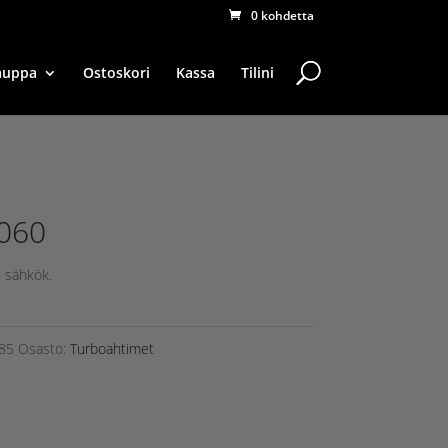
0 kohdetta
auppa
Ostoskori
Kassa
Tilini
060
 sähkök.
85
Osasto:
Turboahtimet