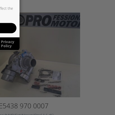
ffect the
Privacy
Policy
E5438 970 0007