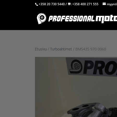
+358 20 730 5440
/ 💬:
+358 400 271 555
myynti
Etusivu
/
Turboahtimet
/ BM5435 970 0060