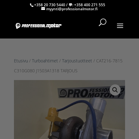
+358 20 730 5440
/ 💬:
+358 400 271 555
myynti@professionalmotor.fi
Etusivu
/
Turboahtimet
/
Tarjoustuotteet
/ CAT216-7815
C310G080 J1503A1318 TARJOUS