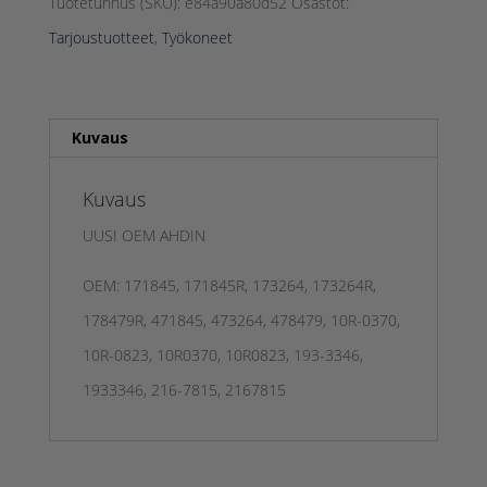
J1503A1318
Tuotetunnus (SKU):
e84a90a80d52
Osastot:
TARJOUS
Tarjoustuotteet
,
Työkoneet
määrä
Kuvaus
Kuvaus
UUSI OEM AHDIN
OEM: 171845, 171845R, 173264, 173264R,
178479R, 471845, 473264, 478479, 10R-0370,
10R-0823, 10R0370, 10R0823, 193-3346,
1933346, 216-7815, 2167815