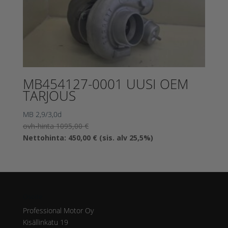
MB454127-0001 UUSI OEM
TARJOUS
MB 2,9/3,0d
Alkuperäinen
ovh-hinta
1095,00
€
hinta
Nykyinen
Nettohinta:
450,00
€
(sis. alv 25,5%)
oli:
hinta
1095,00 €.
on:
450,00 €.
Osoite
Professional Motor Oy
Kisällinkatu 19