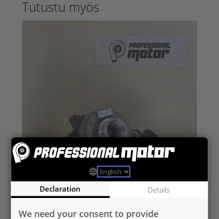
Tutustu myös
Declaration
Details
FO753544-5020S UUSI OEM
We need your consent to provide