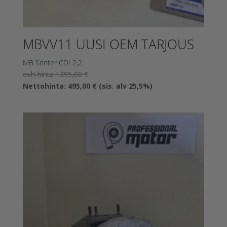
MBVV11 UUSI OEM TARJOUS
MB Srinter CDI 2,2
Alkuperäinen
ovh-hinta
1295,00
€
hinta
Nykyinen
Nettohinta:
495,00
€
(sis. alv 25,5%)
oli:
hinta
1295,00 €.
on:
495,00 €.