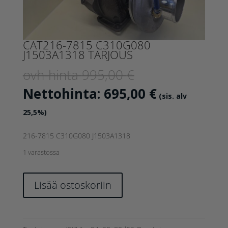
CAT216-7815 C310G080
J1503A1318 TARJOUS
Alkuperäinen
ovh-hinta
995,00
€
hinta
Nykyinen
Nettohinta:
695,00
€
(sis. alv
oli:
hinta
25,5%)
995,00 €.
on:
216-7815 C310G080 J1503A1318
695,00 €.
1 varastossa
CAT216-
Lisää ostoskoriin
7815
C310G080