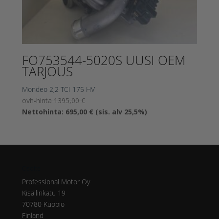
FO753544-5020S UUSI OEM
TARJOUS
Mondeo 2,2 TCI 175 HV
Alkuperäinen
ovh-hinta
1395,00
€
hinta
Nykyinen
Nettohinta:
695,00
€
(sis. alv 25,5%)
oli:
hinta
1395,00 €.
on:
695,00 €.
Osoite
Professional Motor Oy
Kisällinkatu 19
70780 Kuopio
Finland