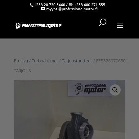
+358 20 730 5440
/ 💬:
+358 400 271 555
myynti@professionalmotor.fi
Etusivu
/
Turboahtimet
/
Tarjoustuotteet
/ FE53269706501
TARJOUS