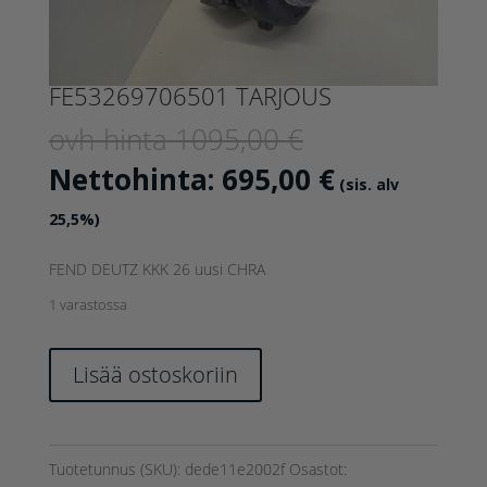
FE53269706501 TARJOUS
Alkuperäinen
ovh-hinta
1095,00
€
hinta
Nykyinen
Nettohinta:
695,00
€
(sis. alv
oli:
hinta
25,5%)
1095,00 €.
on:
FEND DEUTZ KKK 26 uusi CHRA
695,00 €.
1 varastossa
FE53269706501
Lisää ostoskoriin
TARJOUS
määrä
Tuotetunnus (SKU):
dede11e2002f
Osastot: