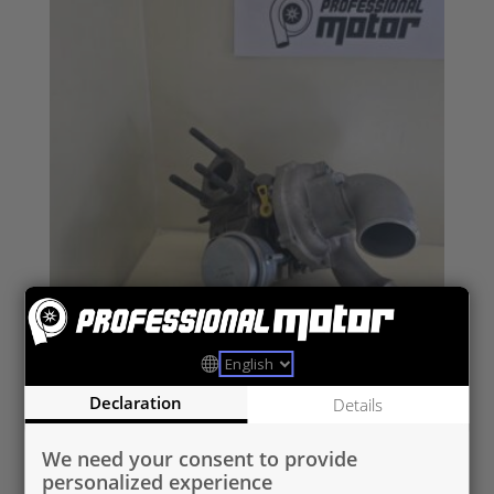
HY5303 970 0127 UUSI OEM
Declaration
Details
TARJOUS
We need your consent to provide
H 1 2,5 CRDi 2006-
personalized experience