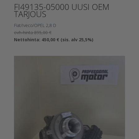
FI49135-05000 UUSI OEM
TARJOUS
Fiat/Iveco/OPEL 2,8 D
Alkuperäinen
ovh-hinta
895,00
€
hinta
Nykyinen
Nettohinta:
450,00
€
(sis. alv 25,5%)
oli:
hinta
895,00 €.
on:
450,00 €.