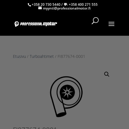
+358 20 730 5440
/ 💬:
+358 400 271 555
myynti@professionalmotor.fi
Etusivu
/
Turboahtimet
/ FI877674-0001