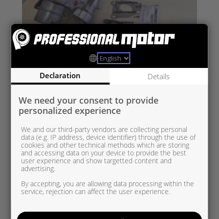
RE5438 970 0007
Declaration
Details
Renault/MB/Fiat/Nissan/Opel 1,6 dCi
We need your consent to provide
personalized experience
We and our third-party vendors are collecting personal
data (e.g. IP address, device identifier) through the use of
cookies and other technical methods which are storing
and accessing data on your device to provide the best
user experience and show targetted content and
advertising.
By accepting, you are allowing data processing within the
service, rejection can affect the user experience.