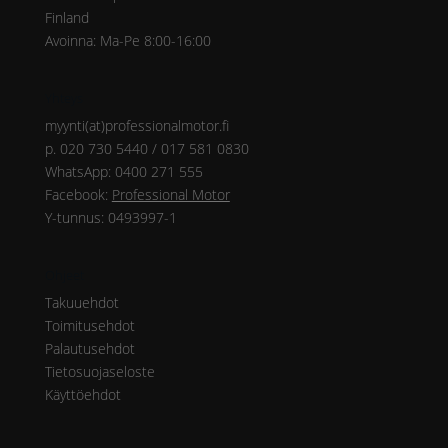
Finland
Avoinna: Ma-Pe 8:00-16:00
Yhteys
myynti(at)professionalmotor.fi
p. 020 730 5440 / 017 581 0830
WhatsApp: 0400 271 555
Facebook:
Professional Motor
Y-tunnus: 0493997-1
Ohjeet
Takuuehdot
Toimitusehdot
Palautusehdot
Tietosuojaseloste
Käyttöehdot