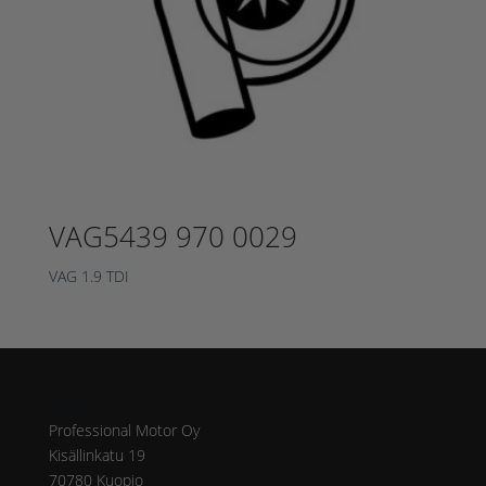
VAG5439 970 0029
VAG 1.9 TDI
Osoite
Professional Motor Oy
Kisällinkatu 19
70780 Kuopio