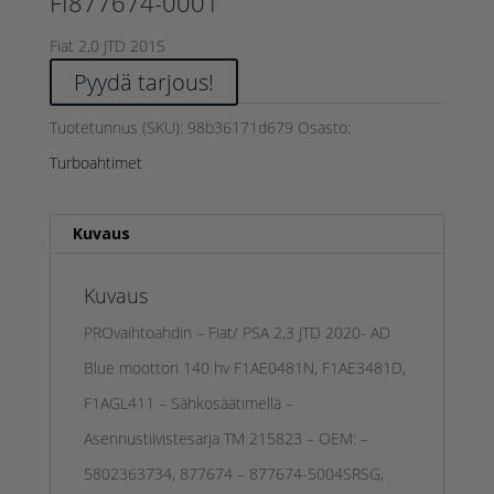
FI877674-0001
Fiat 2,0 JTD 2015
Pyydä tarjous!
Tuotetunnus (SKU):
98b36171d679
Osasto:
Turboahtimet
Kuvaus
Kuvaus
PROvaihtoahdin – Fiat/ PSA 2,3 JTD 2020- AD
Blue moottori 140 hv F1AE0481N, F1AE3481D,
F1AGL411 – Sähkösäätimellä –
Asennustiivistesarja TM 215823 – OEM: –
5802363734, 877674 – 877674-5004SRSG,