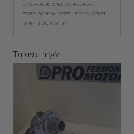
877674-5004SRSM, 877674-5004SRS,
877674-5004SKM, 877674-5004SK, 877674-
5004S – 8787767450041
Tutustu myös