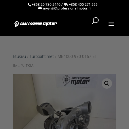
+358 20 730 5440
/ 💬:
+358 400 271 555
myynti@professionalmotor.fi
Etusivu
/
Turboahtimet
/ MB1000 970 0167 EI
IMUPUTKIA!