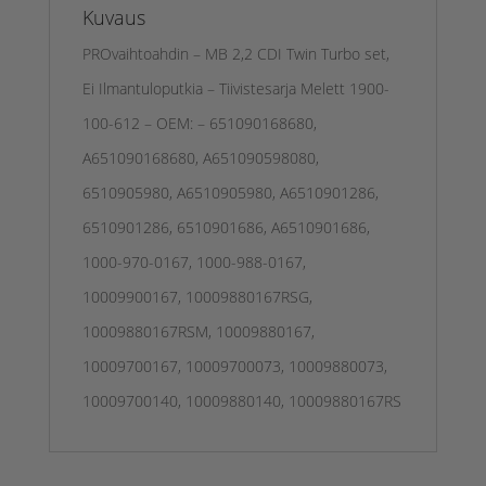
Kuvaus
PROvaihtoahdin – MB 2,2 CDI Twin Turbo set,
Ei Ilmantuloputkia – Tiivistesarja Melett 1900-
100-612 – OEM: – 651090168680,
A651090168680, A651090598080,
6510905980, A6510905980, A6510901286,
6510901286, 6510901686, A6510901686,
1000-970-0167, 1000-988-0167,
10009900167, 10009880167RSG,
10009880167RSM, 10009880167,
10009700167, 10009700073, 10009880073,
10009700140, 10009880140, 10009880167RS