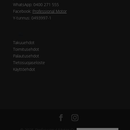
WhatsApp: 0400 271 555
Facebook:
Professional Motor
Y-tunnus: 0493997-1
Ohjeet
Takuuehdot
Toimitusehdot
Palautusehdot
Tietosuojaseloste
Käyttöehdot
© 2025 Professional Motor Oy & Hopia Group Oy