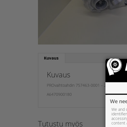
Kuvaus
Kuvaus
PROvaihtoahdin 757463-0001 – 270 CDI 5 syl
A6470900180
We nee
We and o
identifi
accessin
Tutustu myös
content 