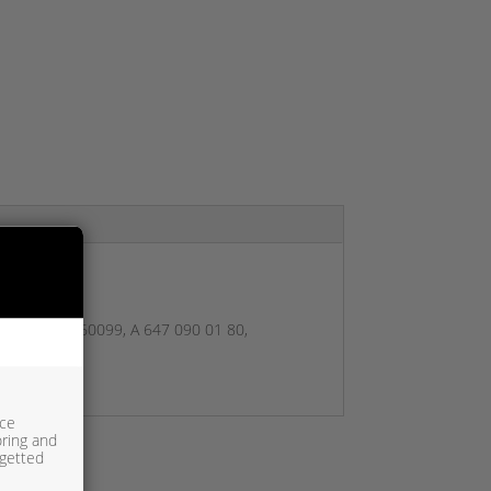
 99,
A6470960099,
A 647 090 01 80,
ice
oring and
rgetted