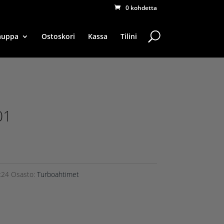
0 kohdetta
auppa
Ostoskori
Kassa
Tilini
01
c24
Osasto:
Turboahtimet