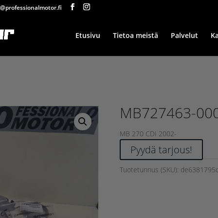
@professionalmotor.fi
Etusivu
Tietoa meistä
Palvelut
K
MB727463-00
MB 270 CDI 2002-
Pyydä tarjous!
Tuotetunnus (SKU):
de6381795