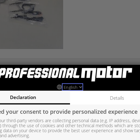
 sähkösäädin. – Asennustiivistesarja 1900 100 016, OEM:
A 647 096 00
Declaration
Details
d your consent to provide personalized experience
ur third-party vendors are collecting personal data (e.g. IP address, dev
er) through the use of cookies and other technical methods which are st
g data on your device to provide the best user experience and show ta
and advertising.