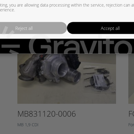
ing, you are allowing data processing within the service, rejection can a
erience.
Reject all
Accept all
MB831120-0006
F
MB 1,9 CDI
Fo