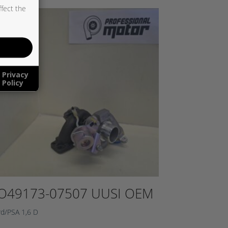
ffect the
Privacy
Policy
O49173-07507 UUSI OEM
rd/PSA 1,6 D