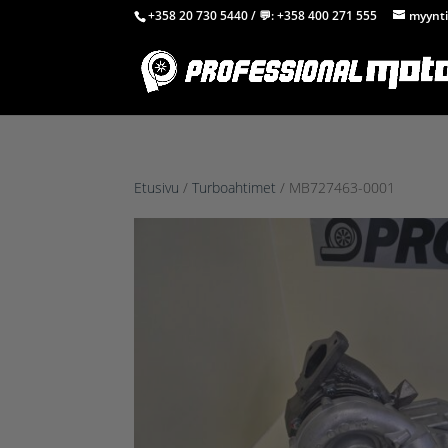
+358 20 730 5440
/ 💬:
+358 400 271 555
myynti
Etusivu
/
Turboahtimet
/ MB727463-0001