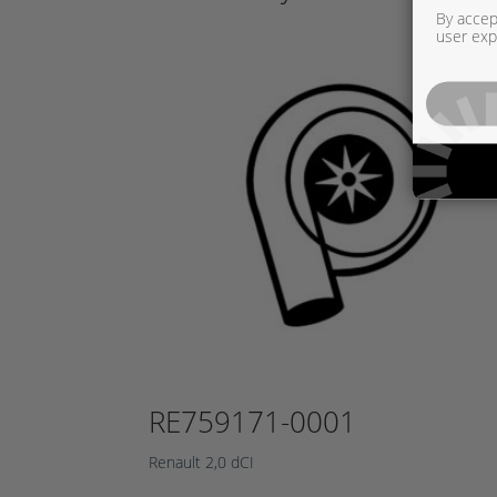
By accept
user exp
RE759171-0001
Renault 2,0 dCI