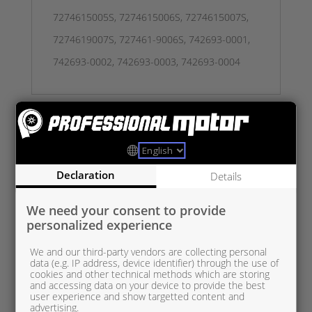
7274615005S, 7274615006S, 7274615007S,
7274619007S, 727461-9006S, 742693-0001,
742693-0002, 742693-0003, 742693-0004
Tutustu myös
Declaration
Details
We need your consent to provide
personalized experience
We and our third-party vendors are collecting personal
data (e.g. IP address, device identifier) through the use of
cookies and other technical methods which are storing
and accessing data on your device to provide the best
user experience and show targetted content and
advertising.