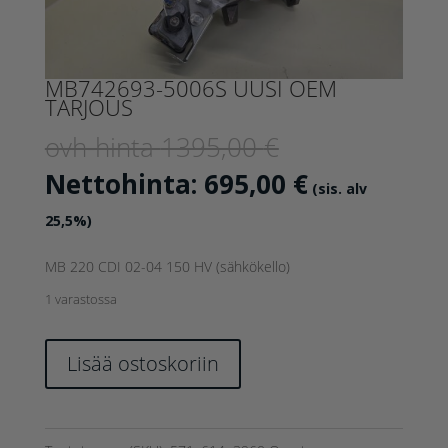
MB742693-5006S UUSI OEM
TARJOUS
Alkuperäinen
ovh-hinta
1395,00
€
hinta
Nykyinen
Nettohinta:
695,00
€
(sis. alv
oli:
hinta
25,5%)
1395,00 €.
on:
MB 220 CDI 02-04 150 HV (sähkökello)
695,00 €.
1 varastossa
MB742693-
Lisää ostoskoriin
5006S
UUSI