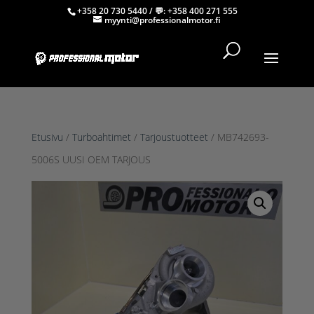
+358 20 730 5440
/ 💬:
+358 400 271 555
myynti@professionalmotor.fi
Etusivu
/
Turboahtimet
/
Tarjoustuotteet
/ MB742693-
5006S UUSI OEM TARJOUS