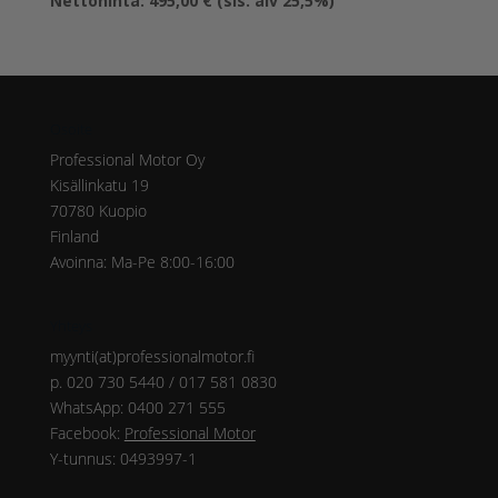
Nettohinta:
495,00
€
(sis. alv 25,5%)
oli:
hinta
1295,00 €.
on:
495,00 €.
Osoite
Professional Motor Oy
Kisällinkatu 19
70780 Kuopio
Finland
Avoinna: Ma-Pe 8:00-16:00
Yhteys
myynti(at)professionalmotor.fi
p. 020 730 5440 / 017 581 0830
WhatsApp: 0400 271 555
Facebook:
Professional Motor
Y-tunnus: 0493997-1