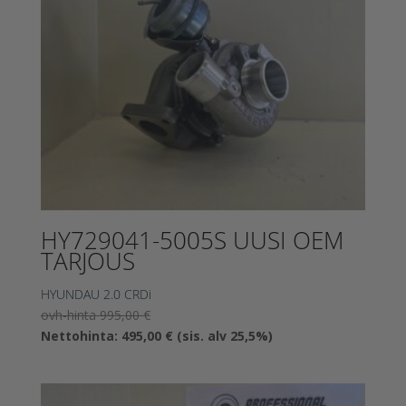
HY729041-5005S UUSI OEM
TARJOUS
HYUNDAU 2.0 CRDi
Alkuperäinen
ovh-hinta
995,00
€
hinta
Nykyinen
Nettohinta:
495,00
€
(sis. alv 25,5%)
oli:
hinta
995,00 €.
on:
495,00 €.