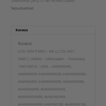
OEM
Tuotetunnus (SKU):
571a614e3960
Osasto:
TARJOUS
Tarjoustuotteet
määrä
Kuvaus
Kuvaus
UUSI OEM TURBO – MB 2,2 CDI 2001-
OM611, OM646 – Sähkösäädin. – Tiivistesarja
1900100016 – OEM: – 6460900080,
6460960099, 646096009928, 646096009980,
6460960499, 646096049980, A6460900080,
A6460960099, A646096009928,
A646096009980, A6460960499,
A646096049980, 6460900180, A6460900180,