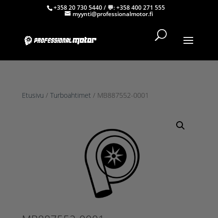
+358 20 730 5440
/ 💬:
+358 400 271 555
myynti@professionalmotor.fi
Etusivu
/
Turboahtimet
/ MB887552-0001