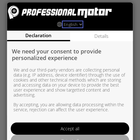
RE759171-0001
Renault 2,0 dCI
Declaration
Details
We need your consent to provide
personalized experience
We and our third-party vendors are collecting personal
data (e.g. IP address, device identifier) through the use of
cookies and other technical methods which are storing
and accessing data on your device to provide the best
user experience and show targetted content and
advertising.
By accepting, you are allowing data processing within the
service, rejection can affect the user experience.
Accept all