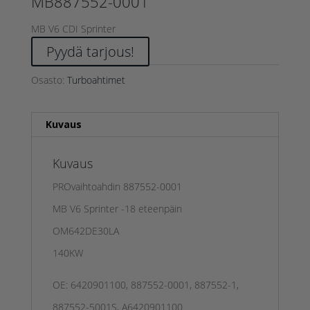
MB887552-0001
MB V6 CDI Sprinter
Pyydä tarjous!
Osasto:
Turboahtimet
Kuvaus
Kuvaus
PROvaihtoahdin 887552-0001
MB V6 Sprinter -18 eteenpäin
OM642DE30LA
140KW
OE: 6420901100, 887552-0001, 887552-1,
887552-5001S, A6420901100