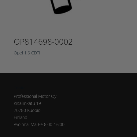
OP814698-0002
Opel 1,6 CDTI
Osoite
Professional Motor Oy
Kisällinkatu 19
70780 Kuopio
Finland
Avoinna: Ma-Pe 8:00-16:00