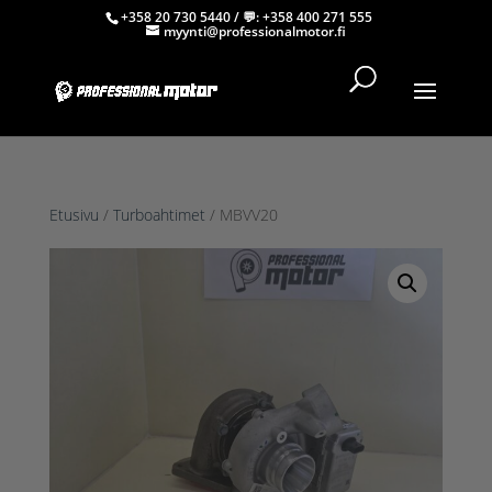
+358 20 730 5440
/ 💬:
+358 400 271 555
myynti@professionalmotor.fi
Etusivu
/
Turboahtimet
/ MBVV20