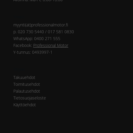
Yhteys
myynti(at)professionalmotor.fi
p. 020 730 5440 / 017 581 0830
WhatsApp: 0400 271 555
Facebook:
Professional Motor
Y-tunnus: 0493997-1
Ohjeet
Takuuehdot
Toimitusehdot
Palautusehdot
Tietosuojaseloste
Käyttöehdot