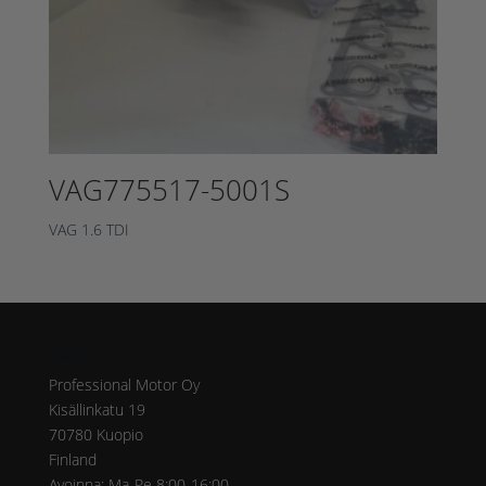
VAG775517-5001S
VAG 1.6 TDI
Osoite
Professional Motor Oy
Kisällinkatu 19
70780 Kuopio
Finland
Avoinna: Ma-Pe 8:00-16:00