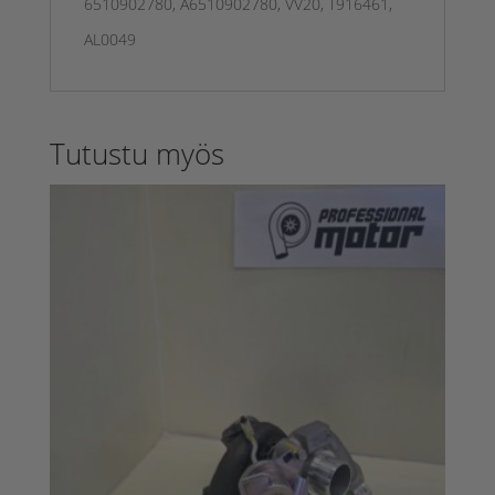
6510902780, A6510902780, VV20, T916461,
AL0049
Tutustu myös