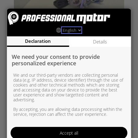
FO49173-07507 UUSI OEM
Declaration
Details
Ford/PSA 1,6 D
We need your consent to provide
personalized experience
We and our third-party vendors are collecting personal
data (e.g. IP address, device identifier) through the use of
cookies and other technical methods which are storing
and accessing data on your device to provide the best
user experience and show targetted content and
advertising.
By accepting, you are allowing data processing within the
service, rejection can affect the user experience.
Accept all