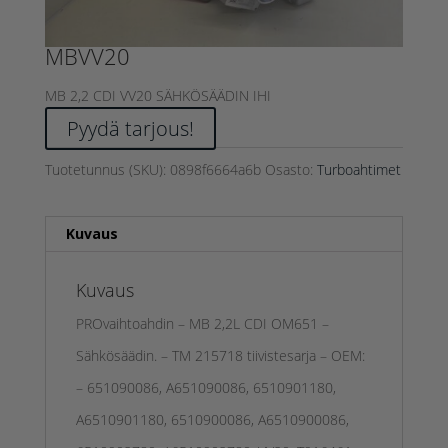
MBVV20
MB 2,2 CDI VV20 SÄHKÖSÄÄDIN IHI
Pyydä tarjous!
Tuotetunnus (SKU):
0898f6664a6b
Osasto:
Turboahtimet
Kuvaus
Kuvaus
PROvaihtoahdin – MB 2,2L CDI OM651 –
Sähkösäädin. – TM 215718 tiivistesarja – OEM:
– 651090086, A651090086, 6510901180,
A6510901180, 6510900086, A6510900086,