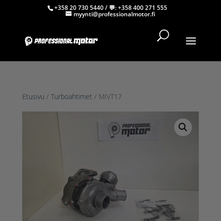
+358 20 730 5440
/ 💬:
+358 400 271 555
myynti@professionalmotor.fi
Etusivu
/
Turboahtimet
/ MIVT17