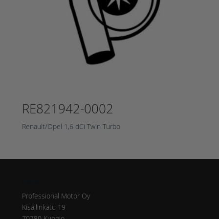
RE821942-0002
Renault/Opel 1,6 dCi Twin Turbo
Osoite
Professional Motor Oy
Kisällinkatu 19
70780 Kuopio