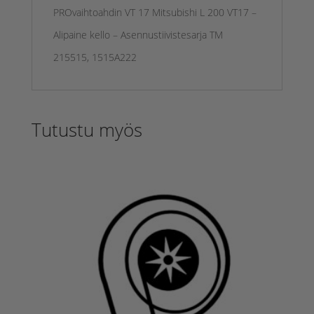
PROvaihtoahdin VT 17 Mitsubishi L 200 VT17 –
Alipaine kello – Asennustiivistesarja TM
215515, 1515A222
Tutustu myös