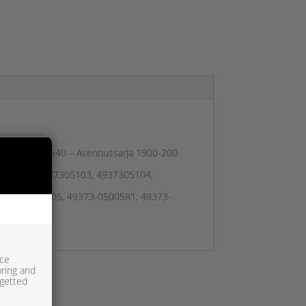
ESARJA TM 215540 – Asennussarja 1900-200-
305102, 4937305103, 4937305104,
, 49373-05005, 49373-05005R1, 49373-
ice
oring and
rgetted