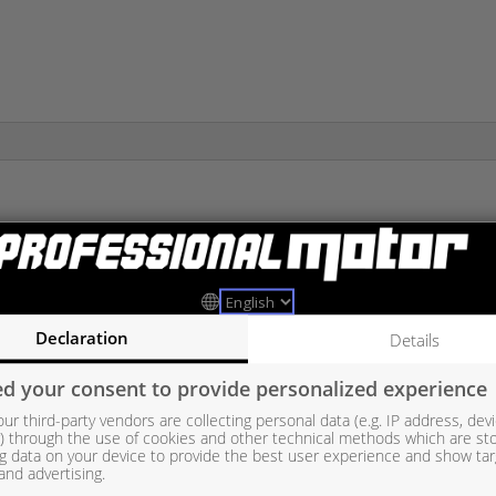
ssan/Renault 1,2 TCe Huom. täässä ei sähköistä dumpvalvea! – TIIVIST
37305001, 4937305003, 4937305004, 4937305020, 4937305100, 4937
73-05000, 49373-05001, 49373-05003, 49373-05004, 49373-05004R1
Declaration
Details
305005
d your consent to provide personalized experience
ur third-party vendors are collecting personal data (e.g. IP address, dev
er) through the use of cookies and other technical methods which are st
g data on your device to provide the best user experience and show ta
and advertising.