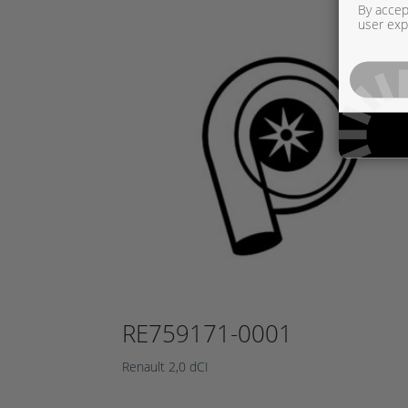
By accept
user exp
RE759171-0001
Renault 2,0 dCI