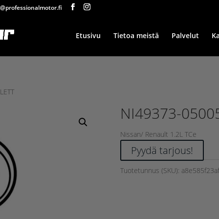
@professionalmotor.fi
Etusivu
Tietoa meistä
Palvelut
K
LETT
NI49373-0500
Nissan/ Renault 1.2L TCe
Pyydä tarjous!
Tuotetunnus (SKU):
a8e585f23a