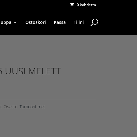
0 kohdetta
auppa
Ostoskori
Kassa
Tilini
5 UUSI MELETT
fc
Osasto:
Turboahtimet