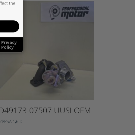
ffect the
Privacy
Policy
O49173-07507 UUSI OEM
rd/PSA 1,6 D