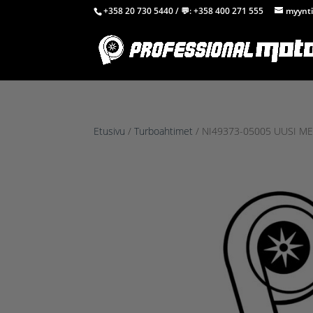
+358 20 730 5440
/ 💬:
+358 400 271 555
myynti
Etusivu
/
Turboahtimet
/ NI49373-05005 UUSI ME