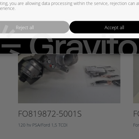
ing, you are allowing data processing within the service, rejection can a
erience.
Reject all
Accept all
FO819872-5001S
F
120 hv PSA/Ford 1,5 TCDI
Fo