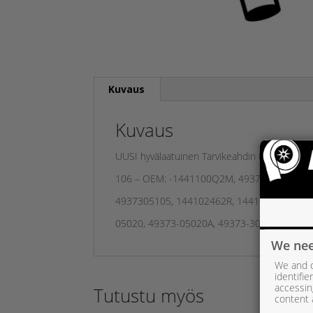
Kuvaus
Kuvaus
UUSI hyvälaatuinen Tarvikeahdin Melett – Ni
106 – OEM: -1441100Q2M, 4937305000, 49
4937305105, 144102462R, 144108762R, 493
05020, 49373-05020A, 49373-30500, 4937
We nee
We and o
identifi
accessin
Tutustu myös
content 