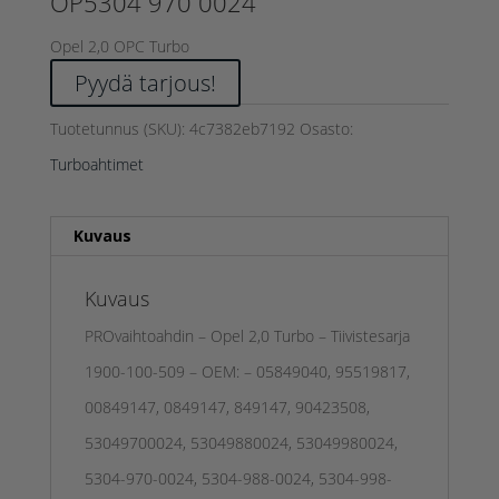
OP5304 970 0024
Opel 2,0 OPC Turbo
Pyydä tarjous!
Tuotetunnus (SKU):
4c7382eb7192
Osasto:
Turboahtimet
Kuvaus
Kuvaus
PROvaihtoahdin – Opel 2,0 Turbo – Tiivistesarja
1900-100-509 – OEM: – 05849040, 95519817,
00849147, 0849147, 849147, 90423508,
53049700024, 53049880024, 53049980024,
5304-970-0024, 5304-988-0024, 5304-998-