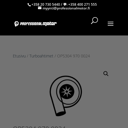
+358 20 730 5440
/ 💬:
+358 400 271 555
myynti@professionalmotor.fi
Etusivu
/
Turboahtimet
/ OP5304 970 0024