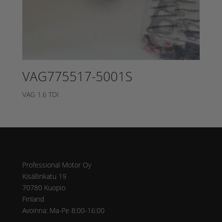
VAG775517-5001S
VAG 1.6 TDI
Osoite
Professional Motor Oy
Kisällinkatu 19
70780 Kuopio
Finland
Avoinna: Ma-Pe 8:00-16:00