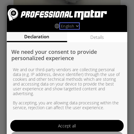
BM1745 970 0019
Declaration
Details
BMW 2.0d Twin Turbo ISO Turbo.
We need your consent to provide
personalized experience
We and our third-party vendors are collecting personal
data (e.g. IP address, device identifier) through the use of
cookies and other technical methods which are storing
and accessing data on your device to provide the best
user experience and show targetted content and
advertising.
By accepting, you are allowing data processing within the
service, rejection can affect the user experience.
Accept all