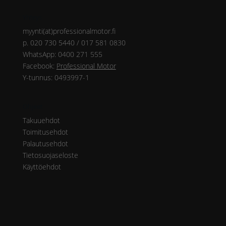
Yhteys
myynti(at)professionalmotor.fi
p. 020 730 5440 / 017 581 0830
WhatsApp: 0400 271 555
Facebook:
Professional Motor
Y-tunnus: 0493997-1
Ohjeet
Takuuehdot
Toimitusehdot
Palautusehdot
Tietosuojaseloste
Käyttöehdot