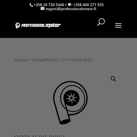
+358 20 730 5440
/ 💬:
+358 400 271 555
myynti@professionalmotor.fi
Etusivu
/
Turboahtimet
/ OP814698-0002