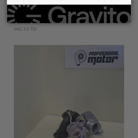
VAG844437-0007 UUSI OEM
VAG 3.0 TDI