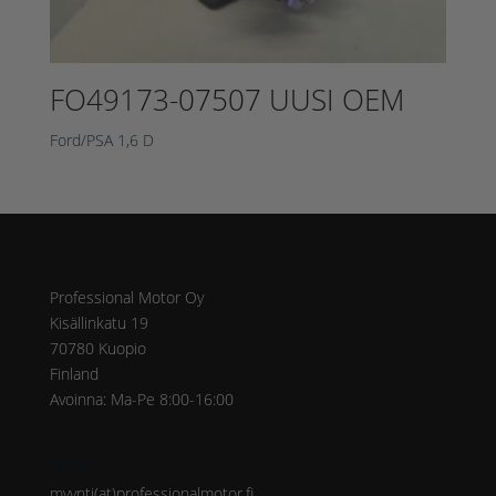
FO49173-07507 UUSI OEM
Ford/PSA 1,6 D
Osoite
Professional Motor Oy
Kisällinkatu 19
70780 Kuopio
Finland
Avoinna: Ma-Pe 8:00-16:00
Yhteys
myynti(at)professionalmotor.fi