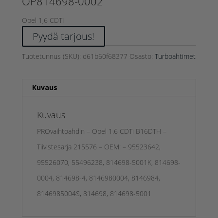
OP814698-0002
Opel 1,6 CDTI
Pyydä tarjous!
Tuotetunnus (SKU):
d61b60f68377
Osasto:
Turboahtimet
Kuvaus
Kuvaus
PROvaihtoahdin – Opel 1.6 CDTi B16DTH –
Tiivistesarja 215576 – OEM: – 95523642,
95526070, 55496238, 814698-5001K, 814698-
0004, 814698-4, 8146980004, 8146984,
8146985004S, 814698, 814698-5001