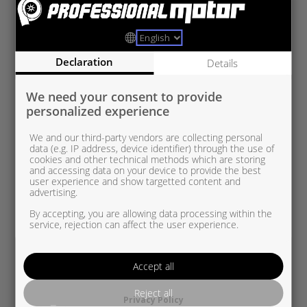
MB831120-0006
MB 1,9 CDI
Declaration
Details
We need your consent to provide
personalized experience
We and our third-party vendors are collecting personal
data (e.g. IP address, device identifier) through the use of
cookies and other technical methods which are storing
and accessing data on your device to provide the best
user experience and show targetted content and
advertising.
By accepting, you are allowing data processing within the
service, rejection can affect the user experience.
Accept all
Reject all
Privacy Policy