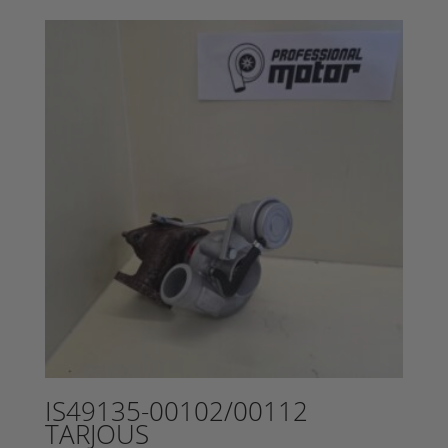
1295,00 €.
on:
625,00 €.
IS49135-00102/00112
TARJOUS