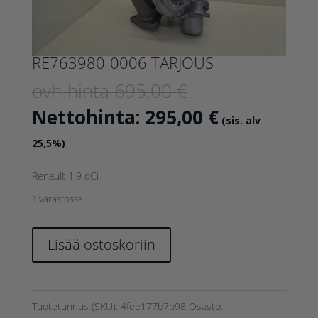
RE763980-0006 TARJOUS
Alkuperäinen
ovh-hinta
695,00
€
hinta
Nykyinen
Nettohinta:
295,00
€
(sis. alv
oli:
hinta
25,5%)
695,00 €.
on:
Renault 1,9 dCi
295,00 €.
1 varastossa
RE763980-
Lisää ostoskoriin
0006
TARJOUS
määrä
Tuotetunnus (SKU):
4fee177b7b98
Osasto: