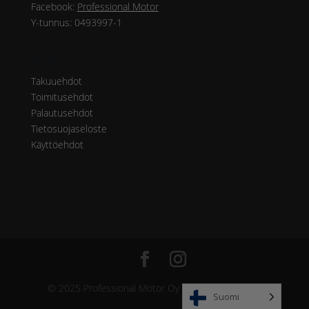
Facebook:
Professional Motor
Y-tunnus: 0493997-1
Ohjeet
Takuuehdot
Toimitusehdot
Palautusehdot
Tietosuojaseloste
Käyttöehdot
© 2025 Professional Motor Oy & Hopia Group Oy
Suomi