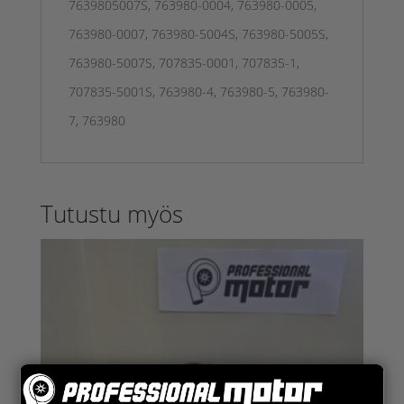
7639805007S, 763980-0004, 763980-0005,
763980-0007, 763980-5004S, 763980-5005S,
763980-5007S, 707835-0001, 707835-1,
707835-5001S, 763980-4, 763980-5, 763980-
7, 763980
Tutustu myös