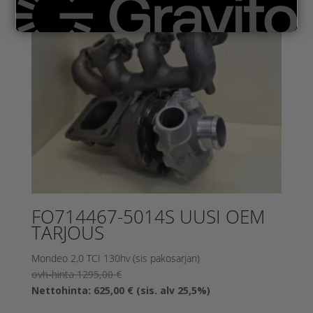
FO714467-5014S UUSI OEM
TARJOUS
Mondeo 2,0 TCI 130hv (sis pakosarjan)
Alkuperäinen
ovh-hinta
1295,00
€
hinta
Nykyinen
Nettohinta:
625,00
€
(sis. alv 25,5%)
oli:
hinta