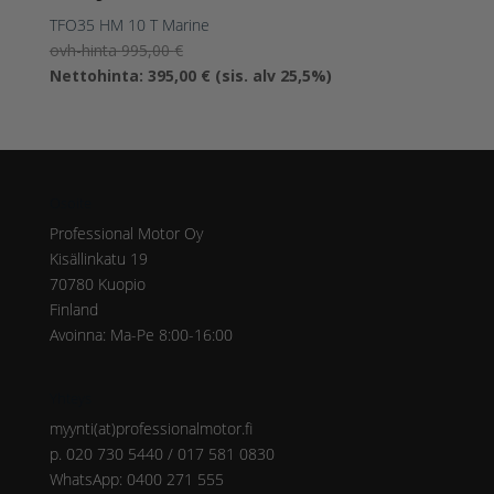
TFO35 HM 10 T Marine
Alkuperäinen
ovh-hinta
995,00
€
hinta
Nykyinen
Nettohinta:
395,00
€
(sis. alv 25,5%)
oli:
hinta
995,00 €.
on:
395,00 €.
Osoite
Professional Motor Oy
Kisällinkatu 19
70780 Kuopio
Finland
Avoinna: Ma-Pe 8:00-16:00
Yhteys
myynti(at)professionalmotor.fi
p. 020 730 5440 / 017 581 0830
WhatsApp: 0400 271 555