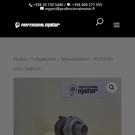
+358 20 730 5440
/ 💬:
+358 400 271 555
myynti@professionalmotor.fi
Etusivu
/
Turboahtimet
/
Tarjoustuotteet
/ RE763980-
0006 TARJOUS