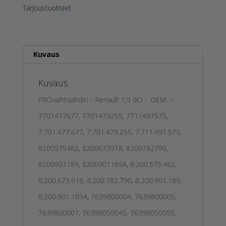
Tarjoustuotteet
Kuvaus
Kuvaus
PROvaihtoahdin – Renault 1,9 dCi – OEM: –
7701477677, 7701479255, 7711497575,
7.701.477.677, 7.701.479.255, 7.711.497.575,
8200575462, 8200673918, 8200782790,
8200901189, 8200901189A, 8.200.575.462,
8.200.673.918, 8.200.782.790, 8.200.901.189,
8.200.901.189A, 7639800004, 7639800005,
7639800007, 7639805004S, 7639805005S,