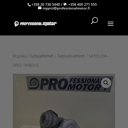
+358 20 730 5440
/ 💬:
+358 400 271 555
myynti@professionalmotor.fi
Etusivu
/
Turboahtimet
/
Tarjoustuotteet
/ SA705204-
0002 TARJOUS