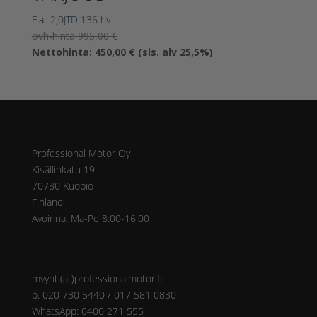
Fiat 2,0JTD 136 hv
Alkuperäinen
ovh-hinta
995,00
€
hinta
Nykyinen
Nettohinta:
450,00
€
(sis. alv 25,5%)
oli:
hinta
995,00 €.
on:
450,00 €.
Osoite
Professional Motor Oy
Kisällinkatu 19
70780 Kuopio
Finland
Avoinna: Ma-Pe 8:00-16:00
Yhteys
myynti(at)professionalmotor.fi
p. 020 730 5440 / 017 581 0830
WhatsApp: 0400 271 555