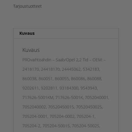
Tarjoustuotteet
Kuvaus
Kuvaus
PROvaihtoahdin – Saab/Opel 2,2 Tid – OEM: –
2418170, 24418170, 24445062, 5342183,
860038, 860051, 860055, 860086, 860088,
9202611, 9202811, 93184300, 9543943,
717626-5001KM, 717626-5001K, 7052040001,
7052040002, 7052045001S, 7052045002S,
705204-0001, 705204-0002, 705204-1,
705204-2, 705204-5001S, 705204-5002S,