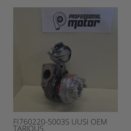
1395,00 €.
on:
695,00 €.
FI760220-5003S UUSI OEM
TARJOUS