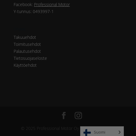
Facebook:
Professional Motor
Y-tunnus: 0493997-1
Ohjeet
Takuuehdot
Toimitusehdot
Palautusehdot
Tietosuojaseloste
Käyttöehdot
© 2025 Professional Motor Oy & Hopia Group Oy
Suomi