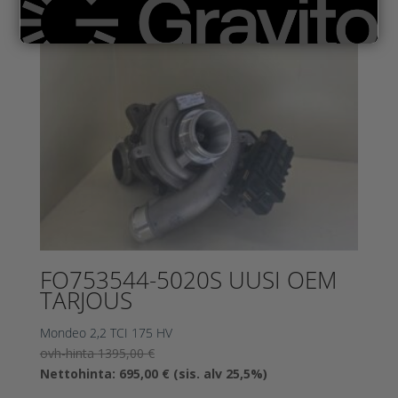
FO753544-5020S UUSI OEM
TARJOUS
Mondeo 2,2 TCI 175 HV
Alkuperäinen
ovh-hinta
1395,00
€
hinta
Nykyinen
Nettohinta:
695,00
€
(sis. alv 25,5%)
oli:
hinta