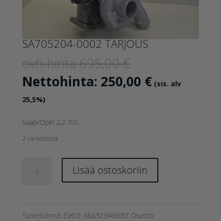
SA705204-0002 TARJOUS
Alkuperäinen
ovh-hinta
695,00
€
hinta
Nykyinen
Nettohinta:
250,00
€
(sis. alv
oli:
hinta
25,5%)
695,00 €.
on:
Saab/Opel 2,2 TID
250,00 €.
2 varastossa
SA705204-
Lisää ostoskoriin
0002
TARJOUS
määrä
Tuotetunnus (SKU):
6ba32346bdf2
Osasto: