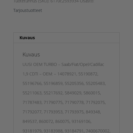
OEM
Tuotetunnus (SKU):
6170c2593934
Osasto:
TARJOUS
Tarjoustuotteet
määrä
Kuvaus
Kuvaus
UUSI OEM TURBO – Saab/Fiat/Opel/Cadillac
1,9 CDTI – OEM: – 14078921, 55190872,
55196766, 55196859, 55205356, 55205483,
55211063, 55217692, 5849029, 5860015,
71787483, 71790775, 71790778, 71792075,
71792077, 71793953, 71793975, 849348,
849537, 860072, 860075, 93169106,
93181979, 93183988, 93184791, 7400670002,