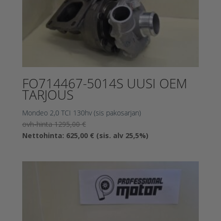
FO714467-5014S UUSI OEM
TARJOUS
Mondeo 2,0 TCI 130hv (sis pakosarjan)
Alkuperäinen
ovh-hinta
1295,00
€
hinta
Nykyinen
Nettohinta:
625,00
€
(sis. alv 25,5%)
oli:
hinta
1295,00 €.
on:
625,00 €.