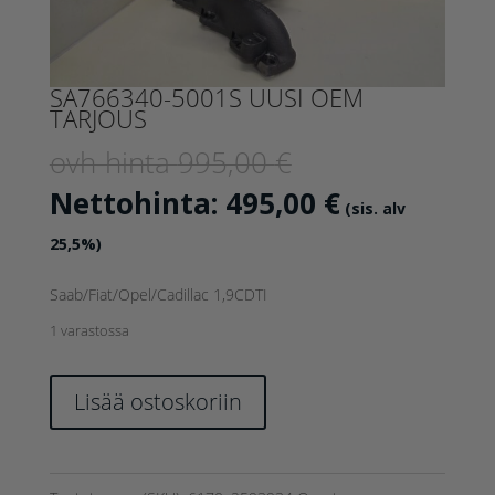
SA766340-5001S UUSI OEM
TARJOUS
Alkuperäinen
ovh-hinta
995,00
€
hinta
Nykyinen
Nettohinta:
495,00
€
(sis. alv
oli:
hinta
25,5%)
995,00 €.
on:
Saab/Fiat/Opel/Cadillac 1,9CDTI
495,00 €.
1 varastossa
SA766340-
Lisää ostoskoriin
5001S
UUSI