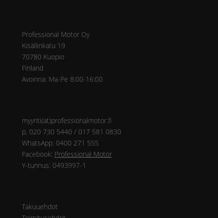
Osoite
Professional Motor Oy
Kisällinkatu 19
70780 Kuopio
Finland
Avoinna: Ma-Pe 8:00-16:00
Yhteys
myynti(at)professionalmotor.fi
p. 020 730 5440 / 017 581 0830
WhatsApp: 0400 271 555
Facebook:
Professional Motor
Y-tunnus: 0493997-1
Ohjeet
Takuuehdot
Toimitusehdot