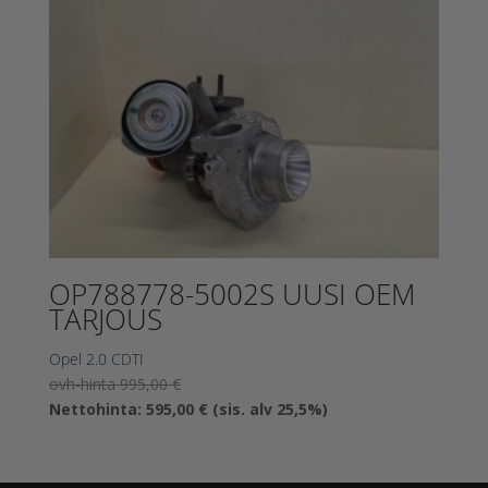
OP788778-5002S UUSI OEM
TARJOUS
Opel 2.0 CDTI
Alkuperäinen
ovh-hinta
995,00
€
hinta
Nykyinen
Nettohinta:
595,00
€
(sis. alv 25,5%)
oli:
hinta
995,00 €.
on:
595,00 €.