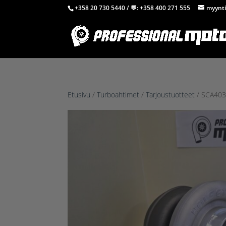
+358 20 730 5440
/ 💬:
+358 400 271 555
myynti
Etusivu
/
Turboahtimet
/
Tarjoustuotteet
/ SCA403