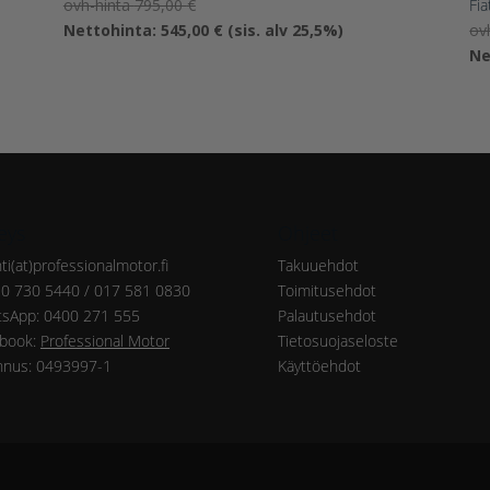
Alkuperäinen
ovh-hinta
795,00
€
Fi
hinta
Nykyinen
Nettohinta:
545,00
€
(sis. alv 25,5%)
ov
oli:
hinta
Ne
795,00 €.
on:
545,00 €.
eys
Ohjeet
ti(at)professionalmotor.fi
Takuuehdot
20 730 5440 / 017 581 0830
Toimitusehdot
sApp: 0400 271 555
Palautusehdot
book:
Professional Motor
Tietosuojaseloste
nnus: 0493997-1
Käyttöehdot