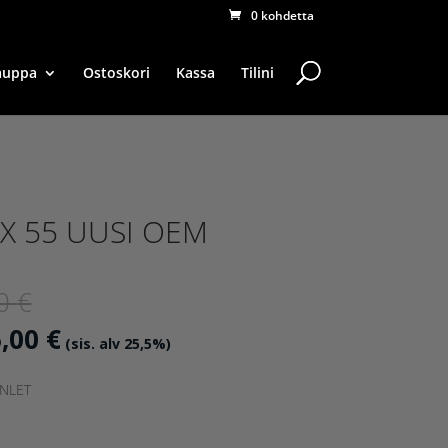
0 kohdetta
auppa
Ostoskori
Kassa
Tilini
X 55 UUSI OEM
Alkuperäinen
00
€
hinta
Nykyinen
5,00
€
(sis. alv 25,5%)
oli:
hinta
1295,00 €.
INLET
on:
695,00 €.