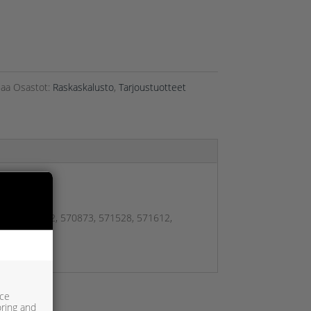
aa
Osastot:
Raskaskalusto
,
Tarjoustuotteet
372, 570162, 570873, 571528, 571612,
ice
oring and