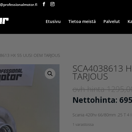
@professionalmotor.fi
Etusivu
Tietoa meistä
Palvelut
K
8613 HX 55 UUSI OEM TARJOUS
SCA4038613 H
TARJOUS
ovh-hinta
1295,
Nettohinta:
69
Scania 420hv 66/80mm .25 T 4 
1 varastossa