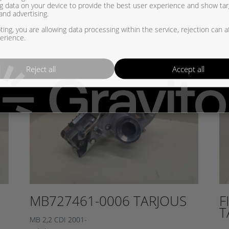
g data on your device to provide the best user experience and show ta
and advertising.
ing, you are allowing data processing within the service, rejection can a
erience.
Reject all
Accept all
MB727461-0006 TARJOUS
F
T
MB 2,2 CDI 2001-