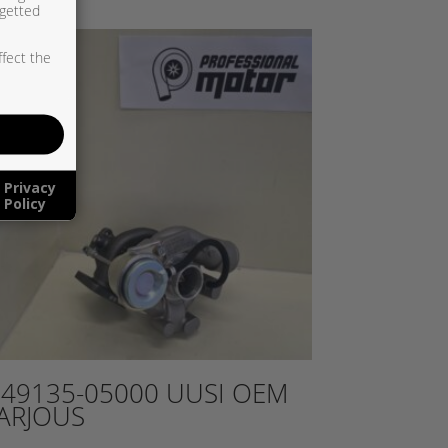
rgetted
ffect the
Privacy
Policy
I49135-05000 UUSI OEM
ARJOUS