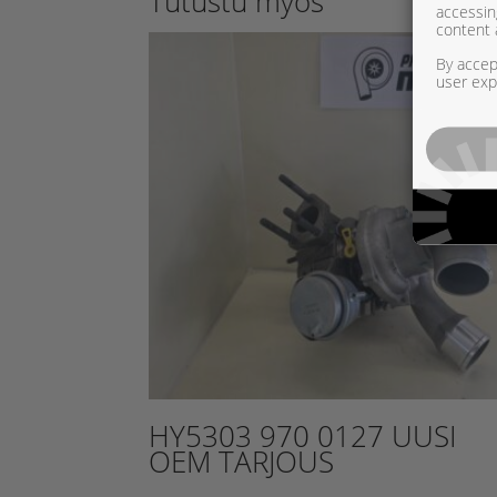
Tutustu myös
accessin
content 
By accept
user exp
HY5303 970 0127 UUSI
OEM TARJOUS