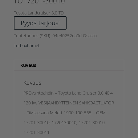
TO17201-30010
Toyota Landcruiser 3,0 TD
Pyydä tarjous!
Tuotetunnus (SKU):
94e40252da0d
Osasto:
Turboahtimet
Kuvaus
Kuvaus
PROvaihtoahdin – Toyota Land Cruiser 3,0 4D4
120 kw VESIJÄÄHDYTTEINEN SÄHKÖACTUATOR
– Tiivistesarja Melett 1900-100-565 – OEM: –
17201-30010, 1720130010, 17201-30010,
17201-30011