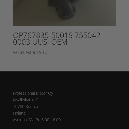
OP767835-5001S 755042-
0003 UUSI OEM
Vectra Astra 1,9 TD
Osoite
Professional Motor Oy
Kisällinkatu 19
70780 Kuopio
Finland
Avoinna: Ma-Pe 8:00-16:00