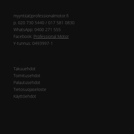
Yhteys
myynti(at)professionalmotor.fi
p. 020 730 5440 / 017 581 0830
WhatsApp: 0400 271 555
Facebook:
Professional Motor
Y-tunnus: 0493997-1
Ohjeet
Takuuehdot
Toimitusehdot
Palautusehdot
Tietosuojaseloste
Käyttöehdot