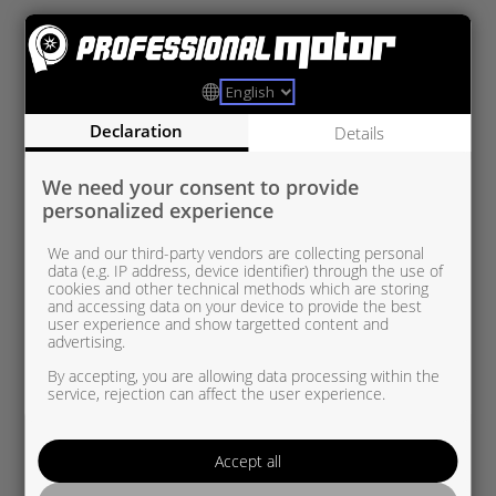
PSA836250-0002 UUSI OEM
PSA/OPEL 1,2 THP
Declaration
Details
We need your consent to provide
personalized experience
We and our third-party vendors are collecting personal
data (e.g. IP address, device identifier) through the use of
cookies and other technical methods which are storing
and accessing data on your device to provide the best
user experience and show targetted content and
advertising.
By accepting, you are allowing data processing within the
service, rejection can affect the user experience.
Accept all