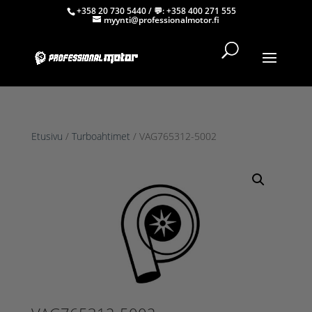
+358 20 730 5440
/ 💬:
+358 400 271 555
myynti@professionalmotor.fi
Etusivu
/
Turboahtimet
/ VAG765312-5002