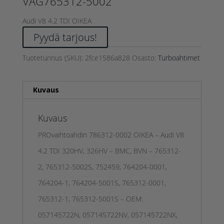
VAG765312-5002
Audi V8 4.2 TDI OIKEA
Pyydä tarjous!
Tuotetunnus (SKU):
2fce1586a828
Osasto:
Turboahtimet
Kuvaus
Kuvaus
PROvaihtoahdin 786312-0002 OIKEA – Audi V8
4.2 TDI 320HV, 326HV – BMC, BVN – 765312-
2, 765312-5002S, 752459, 764204-0001,
764204-1, 764204-5001S, 765312-0001,
765312-1, 765312-5001S – OEM:
057145722N, 057145722NV, 057145722NX,