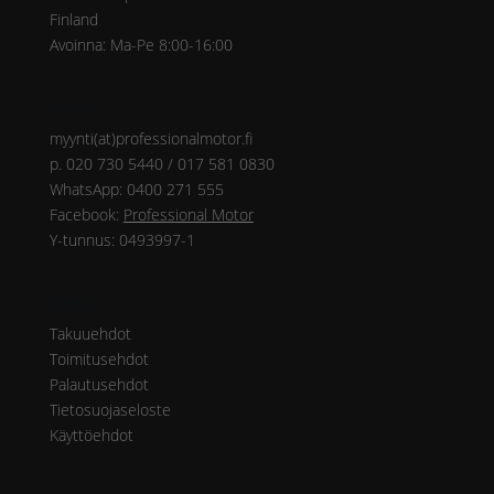
Finland
Avoinna: Ma-Pe 8:00-16:00
Yhteys
myynti(at)professionalmotor.fi
p. 020 730 5440 / 017 581 0830
WhatsApp: 0400 271 555
Facebook:
Professional Motor
Y-tunnus: 0493997-1
Ohjeet
Takuuehdot
Toimitusehdot
Palautusehdot
Tietosuojaseloste
Käyttöehdot