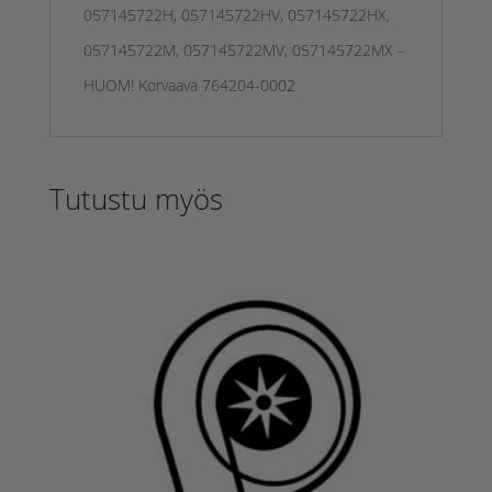
057145722H, 057145722HV, 057145722HX,
057145722M, 057145722MV, 057145722MX –
HUOM! Korvaava 764204-0002
Tutustu myös