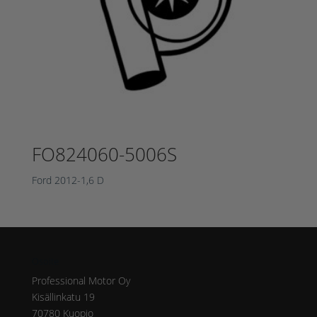
FO824060-5006S
Ford 2012-1,6 D
Osoite
Professional Motor Oy
Kisällinkatu 19
70780 Kuopio