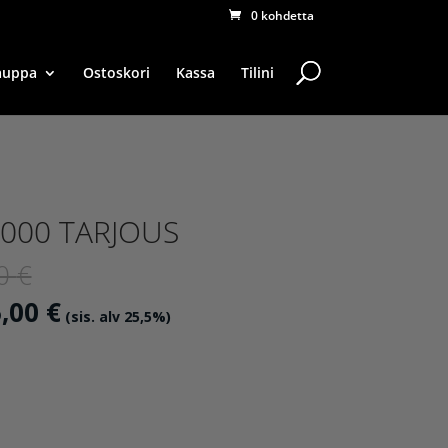
0 kohdetta
auppa
Ostoskori
Kassa
Tilini
0000 TARJOUS
Alkuperäinen
00
€
hinta
Nykyinen
5,00
€
(sis. alv 25,5%)
oli:
hinta
1395,00 €.
on:
695,00 €.