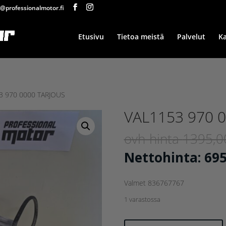
@professionalmotor.fi
Etusivu
Tietoa meistä
Palvelut
K
3 970 0000 TARJOUS
VAL1153 970 
ovh-hinta
1395,
Nettohinta:
69
Valmet 836767767
1 varastossa