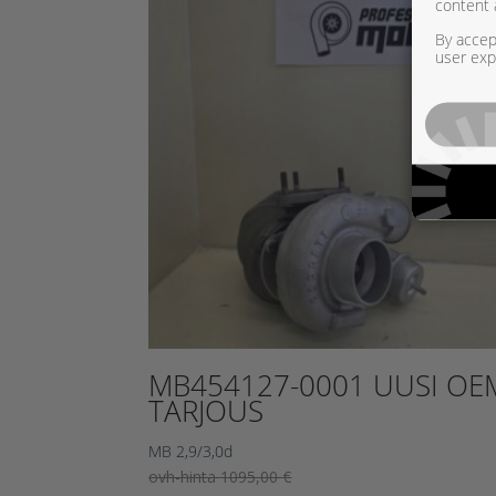
content 
By accept
user exp
MB454127-0001 UUSI OE
TARJOUS
MB 2,9/3,0d
Alkuperäinen
ovh-hinta
1095,00
€