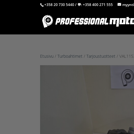
+358 20 730 5440
/ 💬:
+358 400 271 555
myynti
Etusivu
/
Turboahtimet
/
Tarjoustuotteet
/ VAL115