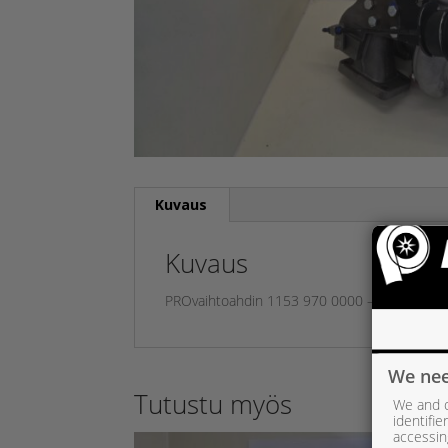
Kuvaus
Kuvaus
PROvaihtoahdin 1153 970 0000 – Sisu Diese
We nee
Tutustu myös
We and o
identifi
accessin