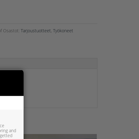
f
Osastot:
Tarjoustuotteet
,
Työkoneet
ice
oring and
rgetted