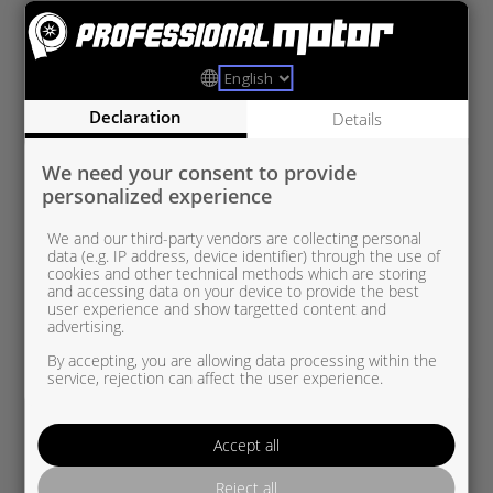
VAG5439 970 0029
VAG 1.9 TDI
Declaration
Details
We need your consent to provide
personalized experience
We and our third-party vendors are collecting personal
data (e.g. IP address, device identifier) through the use of
cookies and other technical methods which are storing
and accessing data on your device to provide the best
user experience and show targetted content and
advertising.
By accepting, you are allowing data processing within the
service, rejection can affect the user experience.
Accept all
Reject all