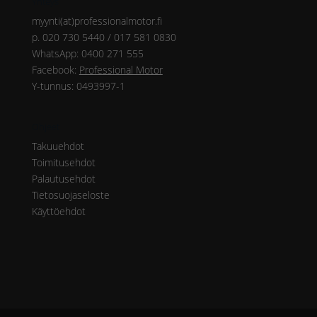
Yhteys
myynti(at)professionalmotor.fi
p. 020 730 5440 / 017 581 0830
WhatsApp: 0400 271 555
Facebook:
Professional Motor
Y-tunnus: 0493997-1
Ohjeet
Takuuehdot
Toimitusehdot
Palautusehdot
Tietosuojaseloste
Käyttöehdot