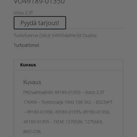
VO49189-01350
Volvo 2.3T
Pyydä tarjous!
Tuotetunnus (SKU):
54993da99e3d
Osasto:
Turboahtimet
Kuvaus
Kuvaus
PROvaihtoahdin 49189-01350 – Volvo 2.3T
176KW – Tiivistesarja 1900 100 362 – B5234FT
– 49189-01330, 49189-01335, 49189-01350,
49189-01355 – OEM: 1270536, 1275663,
8601238,