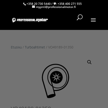
+358 20 730 5440
/ 💬:
+358 400 271 555
myynti@professionalmotor.fi
Etusivu
/
Turboahtimet
/ VO49189-01350