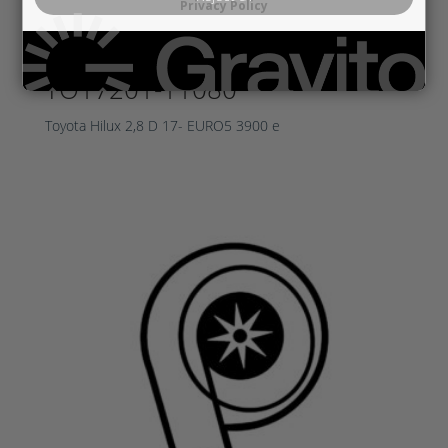
Privacy Policy
TO17201-11080
Toyota Hilux 2,8 D 17- EURO5 3900 e