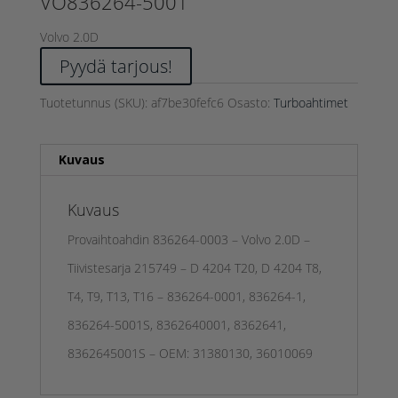
VO836264-5001
Volvo 2.0D
Pyydä tarjous!
Tuotetunnus (SKU):
af7be30fefc6
Osasto:
Turboahtimet
Kuvaus
Kuvaus
Provaihtoahdin 836264-0003 – Volvo 2.0D –
Tiivistesarja 215749 – D 4204 T20, D 4204 T8,
T4, T9, T13, T16 – 836264-0001, 836264-1,
836264-5001S, 8362640001, 8362641,
8362645001S – OEM: 31380130, 36010069