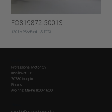
FO819872-5001S
120 hv PSA/Ford 1,5 TCDI
Osoite
Professional Motor Oy
Kisällinkatu 19
70780 Kuopio
Finland
Avoinna: Ma-Pe 8:00-16:00
Yhteys
myynti(at)professionalmotor.fi