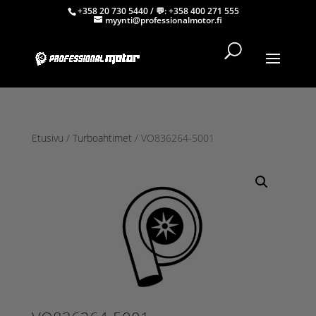
+358 20 730 5440
/ 💬:
+358 400 271 555
myynti@professionalmotor.fi
Etusivu
/
Turboahtimet
/ VO836264-5001