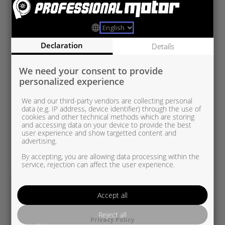
RE5435 970 0000
Renault/Nissan/Dacia1,5 dCi
Declaration
Details
We need your consent to provide
personalized experience
We and our third-party vendors are collecting personal
data (e.g. IP address, device identifier) through the use of
cookies and other technical methods which are storing
and accessing data on your device to provide the best
user experience and show targetted content and
advertising.
By accepting, you are allowing data processing within the
service, rejection can affect the user experience.
Accept all
Reject all
Privacy Policy