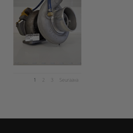
1
2
3
Seuraava
Address