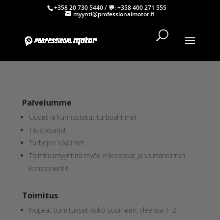
+358 20 730 5440
/ 💬:
+358 400 271 555
myynti@professionalmotor.fi
Palvelumme
Uudet ja kunnostetut turboahtimet
Tiivistesarjat
Turbojen säätimet
Toimitusmyyntinä myös erikoisosat ja voimansiirron
komponentit
Toimitus
Nopeat toimitukset koko Suomeen, yleensä 1–2