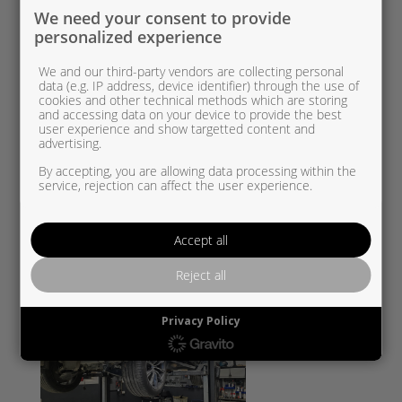
We need your consent to provide
personalized experience
We and our third-party vendors are collecting personal
data (e.g. IP address, device identifier) through the use of
cookies and other technical methods which are storing
and accessing data on your device to provide the best
user experience and show targetted content and
advertising.
By accepting, you are allowing data processing within the
service, rejection can affect the user experience.
Accept all
Reject all
Privacy Policy