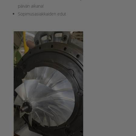
päivän aikana!
Sopimusasiakkaiden edut