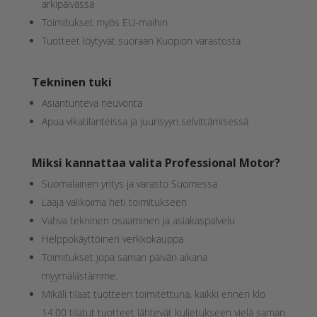
arkipäivässä
Toimitukset myös EU-maihin
Tuotteet löytyvät suoraan Kuopion varastosta
Tekninen tuki
Asiantunteva neuvonta
Apua vikatilanteissa ja juurisyyn selvittämisessä
Miksi kannattaa valita Professional Motor?
Suomalainen yritys ja varasto Suomessa
Laaja valikoima heti toimitukseen
Vahva tekninen osaaminen ja asiakaspalvelu
Helppokäyttöinen verkkokauppa
Toimitukset jopa saman päivän aikana
myymälästämme.
Mikäli tilaat tuotteen toimitettuna, kaikki ennen klo
14.00 tilatut tuotteet lähtevät kuljetukseen vielä saman