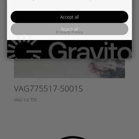
Accept all
Reject all
Privacy Policy
VAG775517-5001S
VAG 1.6 TDI