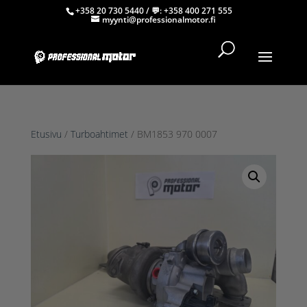
+358 20 730 5440
/ 💬:
+358 400 271 555
myynti@professionalmotor.fi
Etusivu
/
Turboahtimet
/ BM1853 970 0007