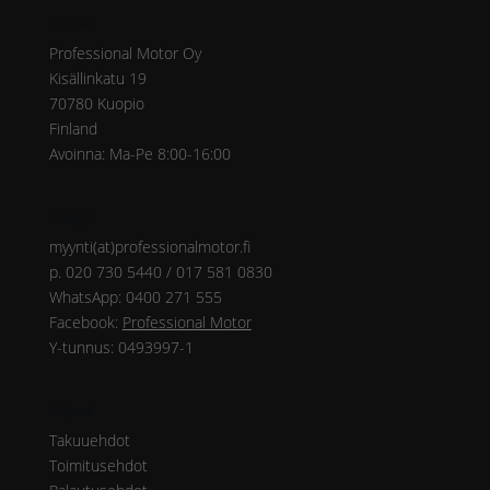
Osoite
Professional Motor Oy
Kisällinkatu 19
70780 Kuopio
Finland
Avoinna: Ma-Pe 8:00-16:00
Yhteys
myynti(at)professionalmotor.fi
p. 020 730 5440 / 017 581 0830
WhatsApp: 0400 271 555
Facebook:
Professional Motor
Y-tunnus: 0493997-1
Ohjeet
Takuuehdot
Toimitusehdot