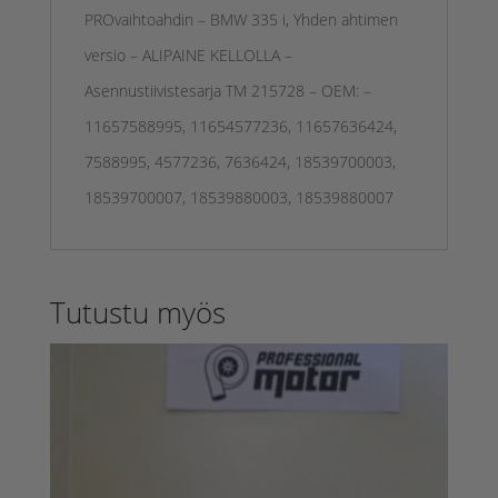
PROvaihtoahdin – BMW 335 i, Yhden ahtimen
versio – ALIPAINE KELLOLLA –
Asennustiivistesarja TM 215728 – OEM: –
11657588995, 11654577236, 11657636424,
7588995, 4577236, 7636424, 18539700003,
18539700007, 18539880003, 18539880007
Tutustu myös