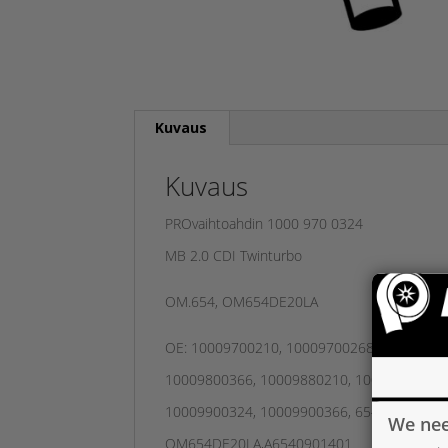
Kuvaus
Kuvaus
PROvaihtoahdin 1000 970 0324
MB 2.0 CDI Twinturbo
OM.654, OM654DE20LA
OE: 10009700210, 10009700268, 10009700
10009800366, 10009880210, 10009880268,
10009900324, 10009900366, 6540900180, 
We nee
OM654DE20LA,A6540901401