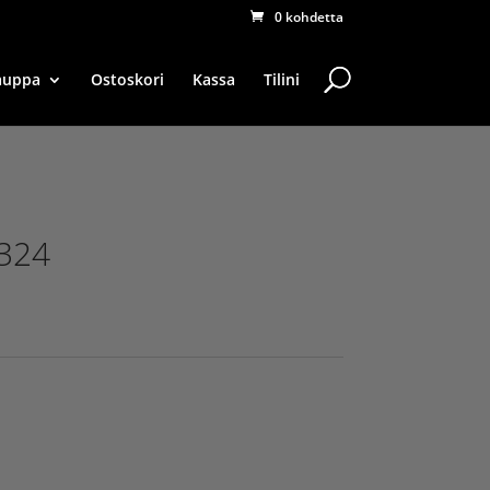
0 kohdetta
auppa
Ostoskori
Kassa
Tilini
324