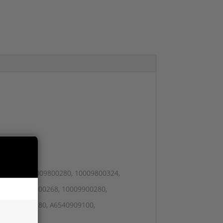
9800268, 10009800280, 10009800324,
210, 10009900268, 10009900280,
, A6540900280, A6540909100,