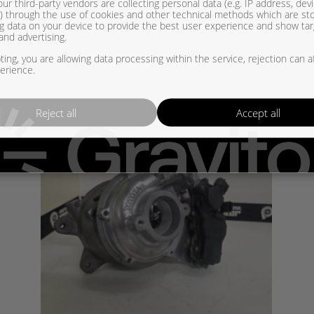
ur third-party vendors are collecting personal data (e.g. IP address, dev
er) through the use of cookies and other technical methods which are st
g data on your device to provide the best user experience and show ta
and advertising.
ing, you are allowing data processing within the service, rejection can a
erience.
Reject all
Accept all