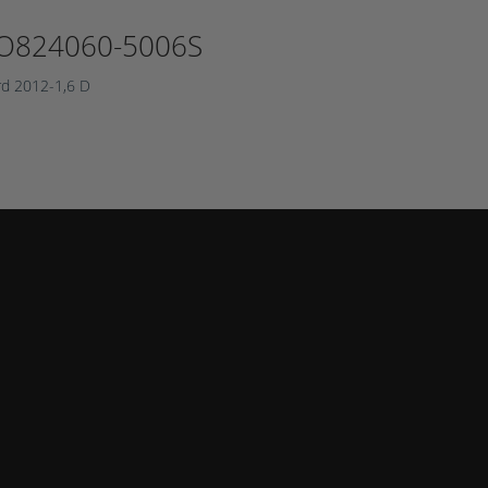
O824060-5006S
rd 2012-1,6 D