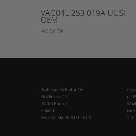
VAG04L 253 019A UUSI
OEM
VAG 2,0 TDI
Osoite
Yht
Professional Motor Oy
myyn
Kisällinkatu 19
p. 0
70780 Kuopio
What
Finland
Face
Avoinna: Ma-Pe 8:00-16:00
Y-tu