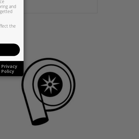
ice
oring and
rgetted
ffect the
Privacy
Policy