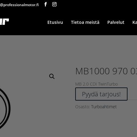
@professionalmotor.fi
Etusivu
Tietoa meistä
Palvelut
K
MB1000 970 0
MB 2.0 CDI TwinTurbo
Pyydä tarjous!
Osasto:
Turboahtimet