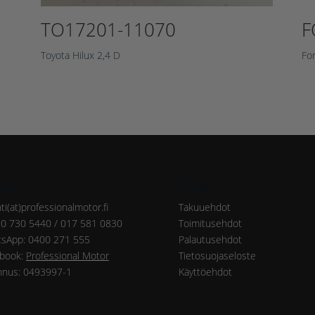
TO17201-11070
F
Toyota Hilux 2,4 D
Fo
eys
Ohjeet
ti(at)professionalmotor.fi
Takuuehdot
20 730 5440 / 017 581 0830
Toimitusehdot
sApp: 0400 271 555
Palautusehdot
book:
Professional Motor
Tietosuojaseloste
nnus: 0493997-1
Käyttöehdot