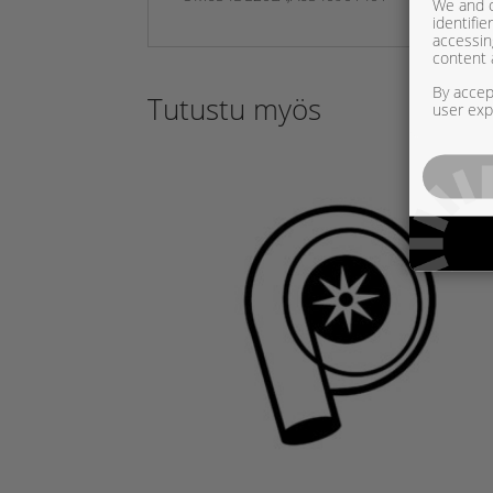
We and o
identifi
accessin
content 
By accept
Tutustu myös
user exp