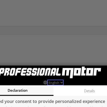
280, 10009700284, 10009700324, 10009700366, 10009800210, 1000
Declaration
Details
 10009880280, 10009880284, 10009880324, 10009880366, 10009900
654090018080, 6540900280, 6540900480, 6540909100, A6540900180
d your consent to provide personalized experience