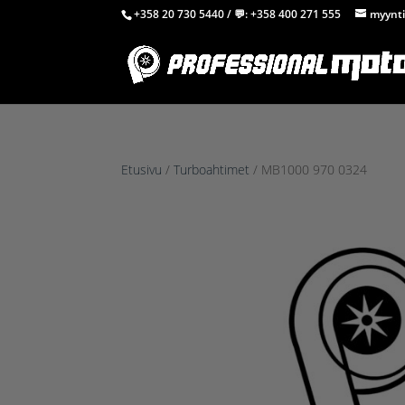
+358 20 730 5440
/ 💬:
+358 400 271 555
myynti
Etusivu
/
Turboahtimet
/ MB1000 970 0324