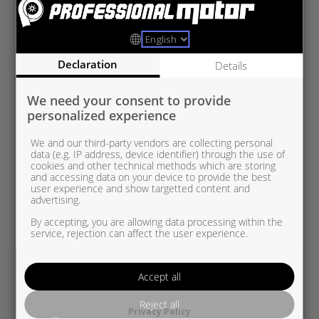
PSA836250-0002 UUSI OEM
PSA/OPEL 1,2 THP
Declaration
Details
We need your consent to provide
personalized experience
We and our third-party vendors are collecting personal
data (e.g. IP address, device identifier) through the use of
cookies and other technical methods which are storing
and accessing data on your device to provide the best
user experience and show targetted content and
advertising.
By accepting, you are allowing data processing within the
service, rejection can affect the user experience.
Accept all
Reject all
Privacy Policy