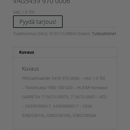
VAG5439 970 0006
VAG 1.9 TDI
Pyydä tarjous!
Tuotetunnus (SKU):
913517c6f804
Osasto:
Turboahtimet
Kuvaus
Kuvaus
PROvaihtoahdin 5439 970 0006 – VAG 1.9 TDI
– Tiivistesarja 1900 100 020 – HUOM! Korvaava
GARRETIN 713673-5007S, 713673-0007 – ATD
– 54399700017, 54399880017 – OEM:
038253016L, 038253010G, 038253056A