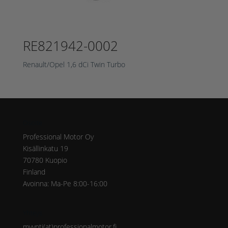
RE821942-0002
Renault/Opel 1,6 dCi Twin Turbo
Osoite
Professional Motor Oy
Kisällinkatu 19
70780 Kuopio
Finland
Avoinna: Ma-Pe 8:00-16:00
Yhteys
myynti(at)professionalmotor.fi