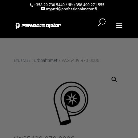
+358 20 730 5440
/ 💬:
+358 400 271 555
myynti@professionalmotor.fi
Etusivu
/
Turboahtimet
/ VAG5439 970 0006